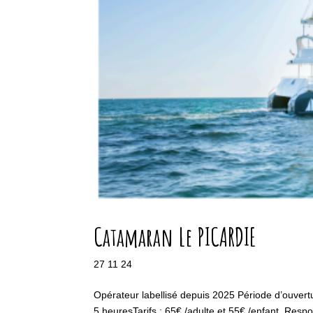
Catamaran Le PICARDIE
27 11 24
Opérateur labellisé depuis 2025 Période d’ouver
5 heuresTarifs : 65€ /adulte et 55€ /enfant Resp