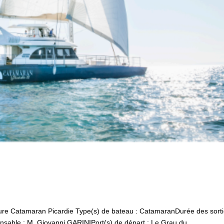
ture Catamaran Picardie Type(s) de bateau : CatamaranDurée des sorti
onsable : M. Giovanni GARINIPort(s) de départ : Le Grau du