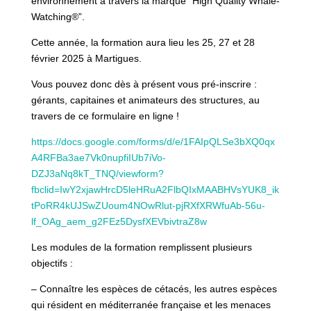
environnement à travers la marque “High Quality Whale-
Watching®”.
Cette année, la formation aura lieu les 25, 27 et 28
février 2025 à Martigues.
Vous pouvez donc dès à présent vous pré-inscrire :
gérants, capitaines et
animateurs des structures, au
travers de ce formulaire en ligne !
https://docs.google.com/forms/d/e/1FAIpQLSe3bXQ0qx
A4RFBa3ae7Vk0nupfiIUb7iVo-
DZJ3aNq8kT_TNQ/viewform?
fbclid=IwY2xjawHrcD5leHRuA2FlbQIxMAABHVsYUK8_ik
tPoRR4kUJSwZUoum4NOwRlut-pjRXfXRWfuAb-56u-
lf_OAg_aem_g2FEz5DysfXEVbivtraZ8w
Les modules de la formation remplissent plusieurs
objectifs :
– Connaître les espèces de cétacés, les autres espèces
qui résident en méditerranée française et les menaces